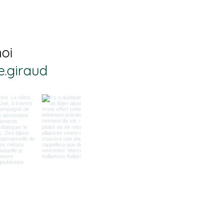
une
pa
de
d’h
moi
co
néc
.giraud