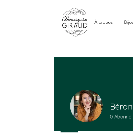
À propos
Bijo
Béran
0
Abonné