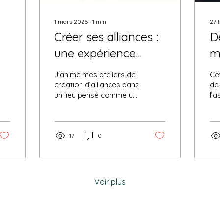
1 mars 2026
∙
1
min
27 
Créer ses alliances :
De
une expérience
m
intime
J'anime mes ateliers de
Cet
création d’alliances dans
de
un lieu pensé comme un
l’a
espace de calme et
da
d’intimité.
re
gé
17
0
ess
dé
ma
gé
tou
Voir plus
pr
pédag
un 
bi