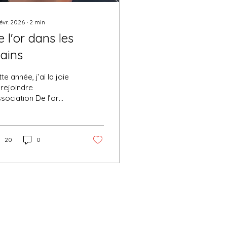
févr. 2026
∙
2
min
 l'or dans les
ains
te année, j’ai la joie
 rejoindre
ssociation De l’or
ns les mains,
connue d’intérêt
néral. Sa mission est
entielle : faire
20
0
couvrir les métiers
nuels à la jeune
nération et redonner
te sa place à la
atique au cœur de la
ogie. Transmettre
savoir-faire, c’est
en plus qu’enseigner