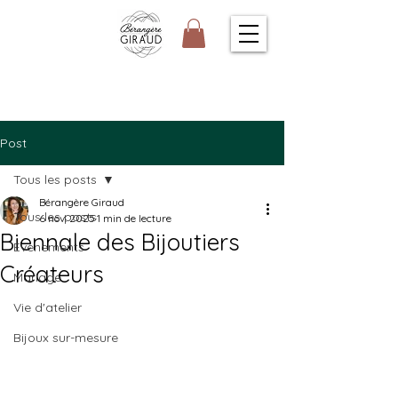
Post
Tous les posts
Bérangère Giraud
Tous les posts
6 nov. 2025
1 min de lecture
Biennale des Bijoutiers
Evènements
Créateurs
Mariage
Vie d'atelier
Bijoux sur-mesure