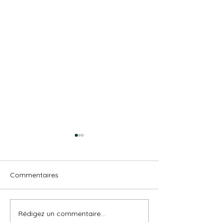
Commentaires
Rédigez un commentaire...
BIJOUX A HAUTE
Les métiers d'art