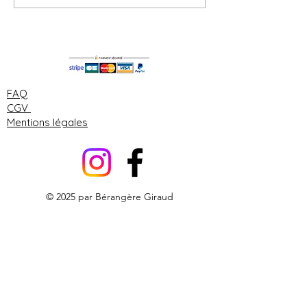
VALEUR ÉMOTIONNELLE
printemps : Jou
Européennes de
d'art
FAQ
CGV
Mentions légales
© 2025 par Bérangère Giraud